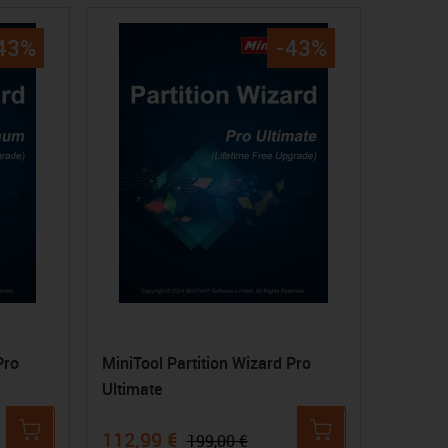
43%
-43%
Pro
MiniTool Partition Wizard Pro
Ultimate
112,99 €
199,00 €