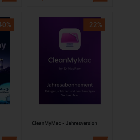
40%
-22%
CleanMyMac - Jahresversion