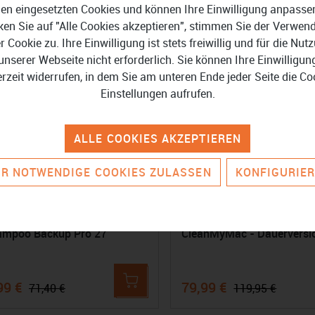
en eingesetzten Cookies und können Ihre Einwilligung anpasse
-72%
-
ken Sie auf "Alle Cookies akzeptieren", stimmen Sie der Verwe
er Cookie zu. Ihre Einwilligung ist stets freiwillig und für die Nut
unserer Webseite nicht erforderlich. Sie können Ihre Einwilligun
erzeit widerrufen, in dem Sie am unteren Ende jeder Seite die Co
Einstellungen aufrufen.
ALLE COOKIES AKZEPTIEREN
R NOTWENDIGE COOKIES ZULASSEN
KONFIGURIE
ampoo Backup Pro 27
CleanMyMac - Dauerversi
99 €
79,99 €
71,40 €
119,95 €