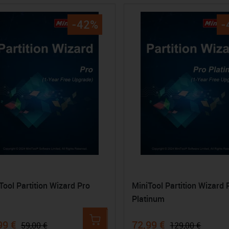
-42%
-
Tool Partition Wizard Pro
MiniTool Partition Wizard 
Platinum
99 €
72,99 €
59,00 €
129,00 €