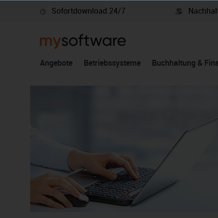
Sofortdownload 24/7
Nachhalt
springen
Zur Hauptnavigation springen
Angebote
Betriebssysteme
Buchhaltung & Fin