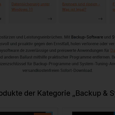
p
Datensicherung unter
Brennen und rippen -
F
Windows 11
Was ist legal?
o
abstürzen und Leistungseinbrüchen. Mit
Backup-Software
und
S
oll und proaktiv gegen den Ernstfall, holen verlorene oder ve
 mysoftware.de zuverlässige und preiswerte Anwendungen für
Da
d anderen Ballast mithilfe praktischer Programme entfernen. B
. Lizenzschlüssel für Backup-Programme und System-Tuning-An
versandkostenfreien Sofort-Download.
rodukte der Kategorie „Backup & 