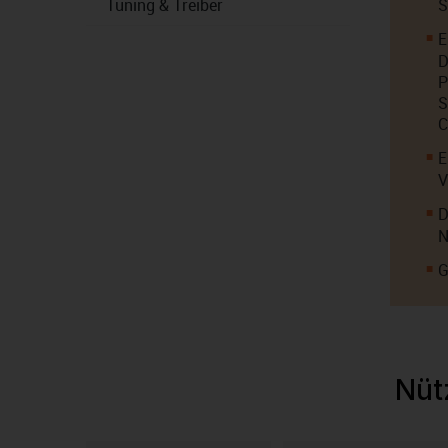
Tuning & Treiber
S
E
D
P
S
C
E
V
D
N
G
Nüt