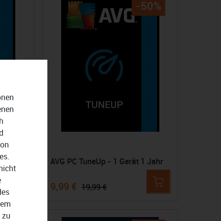
-50%
onen
enen
h
d
von
es.
Up - 10 Geräte 1 Jahr
AVG PC TuneUp - 1 Gerät 1 Jahr
nicht
e
9,99 €
19,99 €
des
dem
 zu