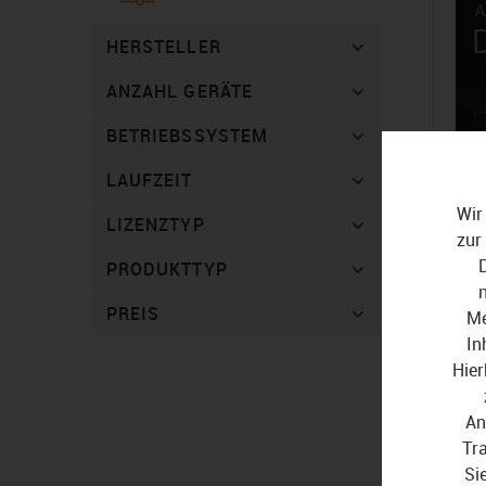
HERSTELLER
ANZAHL GERÄTE
BETRIEBSSYSTEM
LAUFZEIT
Wir
LIZENZTYP
zur
PRODUKTTYP
PREIS
Me
In
Asha
Hier
12,
An
Tr
Si