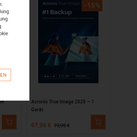
n.
33%
-15%
ndung
zung
g
okie
REN
on
Acronis True Image 2025 – 1
Gerät
67,99 €
79,99 €