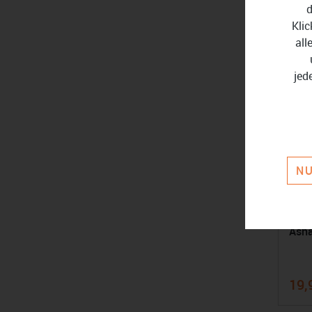
d
Klic
all
jed
NU
Ash
19,