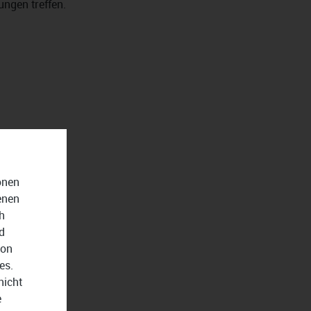
ungen treffen.
onen
enen
h
d
von
es.
nicht
e