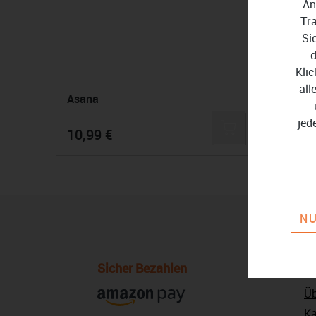
An
Tr
Si
d
Klic
all
Asana
jed
10,99 €
NU
Sicher Bezahlen
U
Üb
Ka