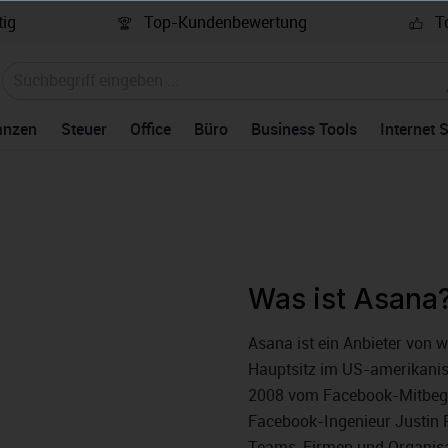
ig
Top-Kundenbewertung
To
anzen
Steuer
Office
Büro
Business Tools
Internet 
Was ist Asana
Asana ist ein Anbieter von 
Hauptsitz im US-amerikani
2008 vom Facebook-Mitbegr
Facebook-Ingenieur Justin R
Teams, Firmen und Organisati