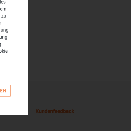
des
dem
 zu
n.
ndung
zung
g
okie
REN
Kundenfeedback