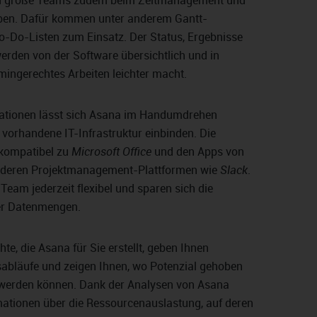
und große Teams zudem beim Zeitmanagement und
aben. Dafür kommen unter anderem Gantt-
-Do-Listen zum Einsatz. Der Status, Ergebnisse
werden von der Software übersichtlich und in
rmingerechtes Arbeiten leichter macht.
grationen lässt sich Asana im Handumdrehen
s vorhandene IT-Infrastruktur einbinden. Die
 kompatibel zu
Microsoft Office
und den Apps von
deren Projektmanagement-Plattformen wie
Slack
.
Team jederzeit flexibel und sparen sich die
er Datenmengen.
e, die Asana für Sie erstellt, geben Ihnen
itsabläufe und zeigen Ihnen, wo Potenzial gehoben
 werden können. Dank der Analysen von Asana
rmationen über die Ressourcenauslastung, auf deren