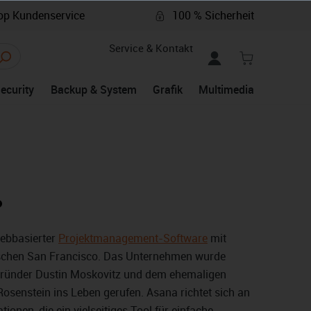
p Kundenservice
100 % Sicherheit
Service & Kontakt
Security
Backup & System
Grafik
Multimedia
?
webbasierter
Projektmanagement-Software
mit
schen San Francisco. Das Unternehmen wurde
ünder Dustin Moskovitz und dem ehemaligen
osenstein ins Leben gerufen. Asana richtet sich an
onen, die ein vielseitiges Tool für einfache