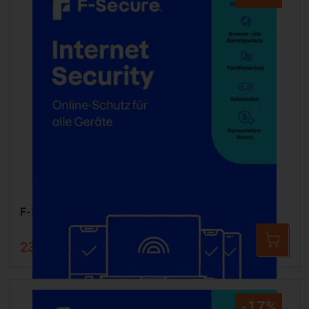
F-SECURE Internet Security - 25 Geräte 2 Jahre
238,99 €
289,99 €
-17%