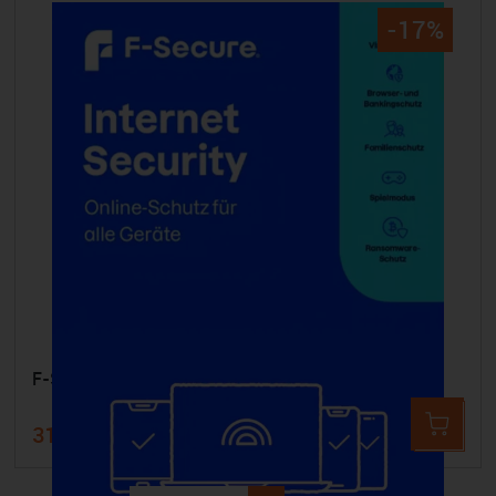
-17%
F-Secure Internet Security - 25 Geräte 3 Jahre
316,99 €
384,99 €