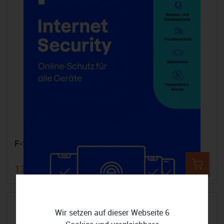
F-SECURE Internet Security - 7 Geräte 2 Jahre
132,99 €
160,00 €
-17%
Wir setzen auf dieser Webseite 6