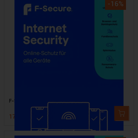
-16%
F-SECURE Internet Security - 7 Geräte 3 Jahre
179,99 €
214,99 €