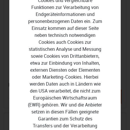
Cookies und vergleichbare
Funktionen zur Verarbeitung von
Endgeräteinformationen und
personenbezogenen Daten ein. Zum
Einsatz kommen auf dieser Seite
neben technisch notwendigen
Cookies auch Cookies zur
statistischen Analyse und Messung
sowie Cookies von Drittanbietern,
etwa zur Einbindung von Inhalten,
externen Diensten oder Elementen
oder Marketing-Cookies. Hierbei
werden Daten auch in Ländern wie
F-SECURE Internet Security - 10 Geräte 2 Jahre
den USA verarbeitet, die nicht zum
Europäischen Wirtschaftsraum
148,99 €
179,99 €
(EWR) gehören. Wir und die Anbieter
setzen in diesen Fällen geeignete
Garantien zum Schutz des
-17%
Transfers und der Verarbeitung