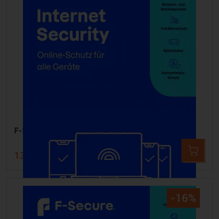
F-SECURE Internet Security - 25 Geräte 1 Jahr
132,99 €
160,00 €
-16%