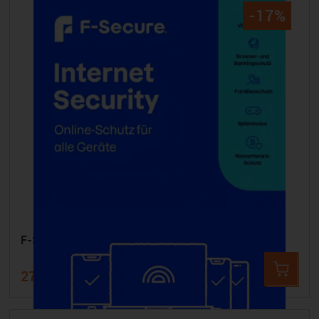
-17%
F-SECURE Internet Security - 20 Geräte 3 Jahre
279,99 €
339,99 €