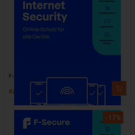
F-SECURE Internet Security - 10 Geräte 1 Jahr
82,99 €
100,00 €
-17%