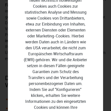
neben technisch notwendigen
Filme in ISO-Dateien
auf Ihrem PC und lässt Sie diese
Cookies auch Cookies zur
immer wieder aufrufen. Greifen Sie jederzeit auf das
statistischen Analyse und Messung
gewünschte Medium zu und suchen Sie keine Disks mehr.
sowie Cookies von Drittanbietern,
Dank der Speicherung sind Ihre Filme gesichert und ein
etwa zur Einbindung von Inhalten,
Verlust oder eine Beschädigung der Disk stellt kein
externen Diensten oder Elementen
Problem dar. Mit nur
wenigen Klicks und dank der
oder Marketing-Cookies. Hierbei
intuitiven Bedienung
erhalten Sie schnellen Zugriff über
werden Daten auch in Ländern wie
Ihr Endgerät. Sie spielen Videos in 720p, 1080p oder 4K
den USA verarbeitet, die nicht zum
UHD ab. Erstellen Sie GIFs aus Ihren Lieblingsszenen, um
Europäischen Wirtschaftsraum
es sich immer wieder anzuschauen.
(EWR) gehören. Wir und die Anbieter
setzen in diesen Fällen geeignete
Garantien zum Schutz des
DVDFab Player 6 Standard für
Transfers und der Verarbeitung
personenbezogener Daten um.
Windows - 2 Jahre im Überblick:
Indem Sie auf "Konfigurieren"
klicken,, erhalten Sie weitere
Spielt DVD und Blu-ray ab
Informationen zu den eingesetzten
Cookies und können Ihre
Erstellt Mediatheken mit Filmplakaten