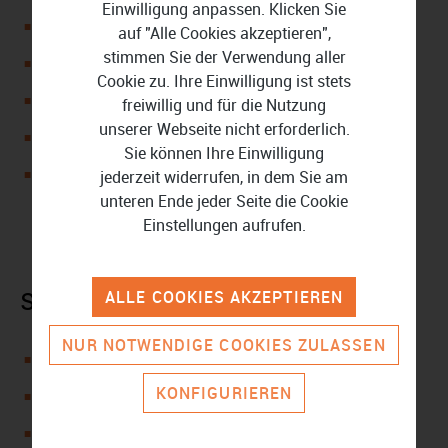
Einwilligung anpassen. Klicken Sie
Teilt Filme automatisch in Kategorien ein
auf "Alle Cookies akzeptieren",
stimmen Sie der Verwendung aller
Arbeitet in 2 Wiedergabe-Modi
Cookie zu. Ihre Einwilligung ist stets
Speichert Medien in ISO-Dateien
freiwillig und für die Nutzung
unserer Webseite nicht erforderlich.
Erstellt GIFs und lokale Mediatheken
Sie können Ihre Einwilligung
Gibt Videos schnell und stabil wieder
jederzeit widerrufen, in dem Sie am
unteren Ende jeder Seite die Cookie
Einstellungen aufrufen.
ALLE COOKIES AKZEPTIEREN
Systemanforderungen
NUR NOTWENDIGE COOKIES ZULASSEN
Betriebssystem: Microsoft Windows 10, 8.1, 8, 7, Vista
KONFIGURIEREN
Prozessorarchitektur: 32 Bit & 64 Bit
Prozessor: Intel oder AMD - Dual-Core 2.0 GHz oder