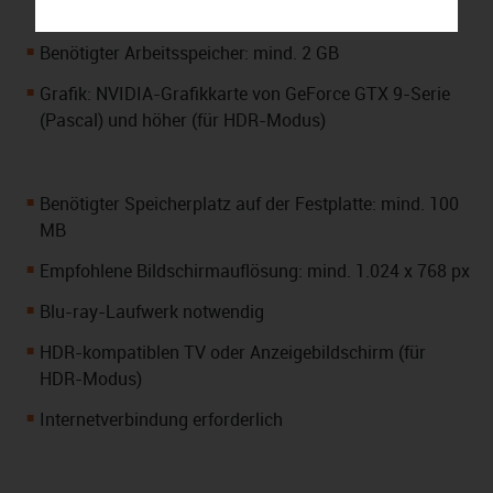
besser
Benötigter Arbeitsspeicher: mind. 2 GB
Grafik: NVIDIA-Grafikkarte von GeForce GTX 9-Serie
(Pascal) und höher (für HDR-Modus)
Benötigter Speicherplatz auf der Festplatte: mind. 100
MB
Empfohlene Bildschirmauflösung: mind. 1.024 x 768 px
Blu-ray-Laufwerk notwendig
HDR-kompatiblen TV oder Anzeigebildschirm (für
HDR-Modus)
Internetverbindung erforderlich