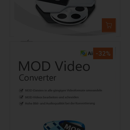
Aiseesoft MOD Converter Mac
39,99 €
59,44 €
-32%