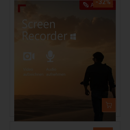
-32%
Aiseesoft Screen Recorder
49,99 €
74,32 €