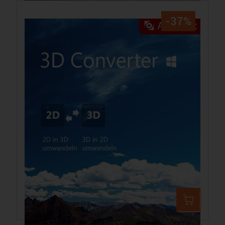
-37%
Aiseesoft 3D Converter PC
36,99 €
59,44 €