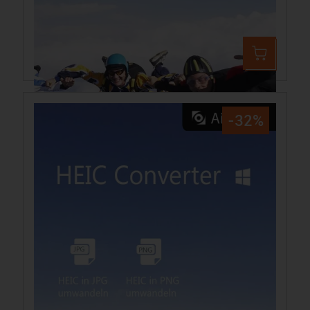
Aiseesoft HEIC Converter Mac
24,99 €
37,13 €
-32%