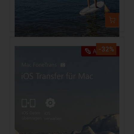
Aiseesoft FoneLab - iPhone Data Recovery für PC
59,99 €
95,14 €
-32%