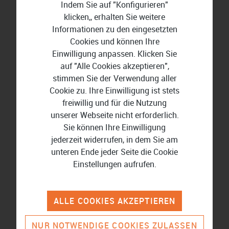
Indem Sie auf "Konfigurieren"
klicken,, erhalten Sie weitere
49,99 €
74,32 €
Informationen zu den eingesetzten
Cookies und können Ihre
Einwilligung anpassen. Klicken Sie
-36%
auf "Alle Cookies akzeptieren",
stimmen Sie der Verwendung aller
Cookie zu. Ihre Einwilligung ist stets
freiwillig und für die Nutzung
unserer Webseite nicht erforderlich.
Sie können Ihre Einwilligung
jederzeit widerrufen, in dem Sie am
unteren Ende jeder Seite die Cookie
Einstellungen aufrufen.
ALLE COOKIES AKZEPTIEREN
NUR NOTWENDIGE COOKIES ZULASSEN
Aiseesoft FoneLab - iPhone Data Recovery für