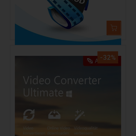
Aiseesoft MOD Converter PC
39,99 €
59,44 €
-32%