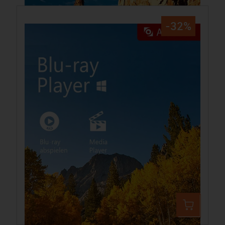
-32%
Aiseesoft Blu-ray Player für PC
49,99 €
74,32 €