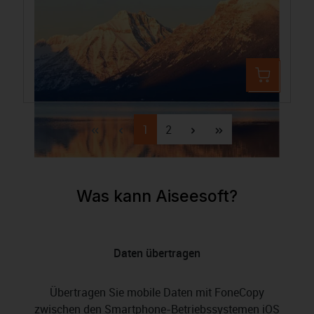
Aiseesoft Mobie Sync
46,99 €
74,32 €
Seite
Seite
1
2
Was kann Aiseesoft?
Daten übertragen
Übertragen Sie mobile Daten mit FoneCopy
zwischen den Smartphone-Betriebssystemen iOS