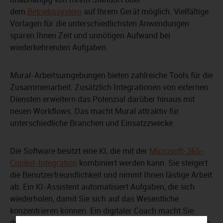
dem
Betriebssystem
auf Ihrem Gerät möglich. Vielfältige
Vorlagen für die unterschiedlichsten Anwendungen
sparen Ihnen Zeit und unnötigen Aufwand bei
wiederkehrenden Aufgaben.
Mural
-Arbeitsumgebungen bieten zahlreiche Tools für die
Zusammenarbeit. Zusätzlich Integrationen von externen
Diensten erweitern das Potenzial darüber hinaus mit
neuen Workflows. Das macht Mural attraktiv für
unterschiedliche Branchen und Einsatzzwecke.
Die Software besitzt eine KI, die mit der
Microsoft-365-
Copilot-Integration
kombiniert werden kann. Sie steigert
die Benutzerfreundlichkeit und nimmt Ihnen lästige Arbeit
ab. Ein KI-Assistent automatisiert Aufgaben, die sich
wiederholen, damit Sie sich auf das Wesentliche
konzentrieren können. Ein digitaler Coach macht Sie
durch Ratschläge für den Umgang mit
Mural
fit, wodurch