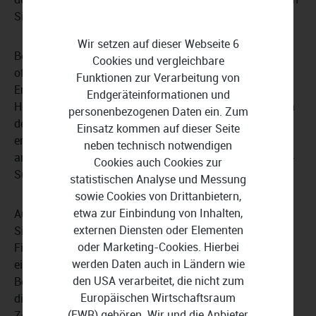
Sie schnellere Fortschritte bei Ihren Projekten machen.
Wir setzen auf dieser Webseite 6
Bei Fragen und Problemen stehen Ihnen auf der
Cookies und vergleichbare
offiziellen Webseite des Anbieters ein Blog mit
Funktionen zur Verarbeitung von
Erklärungen und Anleitungen sowie ein Self-Service-
Endgeräteinformationen und
Help-Center, Fallstudien und Webinare zur Verfügung. In
personenbezogenen Daten ein. Zum
den Tarifen für Business- und Enterprise-Kunden
Einsatz kommen auf dieser Seite
erreichen Sie die Service-Mitarbeiter von
Mural
unter
neben technisch notwendigen
anderem via Chat oder E-Mail sowie über einen Priority-
Cookies auch Cookies zur
Support.
statistischen Analyse und Messung
sowie Cookies von Drittanbietern,
etwa zur Einbindung von Inhalten,
Aufgrund seiner strengen Datenschutz- und
externen Diensten oder Elementen
Sicherheitsrichtlinien ist
Mural
auch für
oder Marketing-Cookies. Hierbei
Finanzdienstleister oder administrative Einrichtungen
werden Daten auch in Ländern wie
eine gute Wahl. Die SaaS-Plattform berücksichtigt bei
den USA verarbeitet, die nicht zum
Bedarf regionale und branchenspezifische Vorgaben für
Europäischen Wirtschaftsraum
die Compliance.
Mural
verfügt außerdem über
(EWR) gehören. Wir und die Anbieter
Zertifizierungen für SOC 2 Type 2, ISO 27001 und ISO