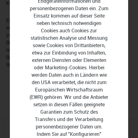
Endgeräteinformationen und
Kontrolle über virtuelle private Netzwerke.
personenbezogenen Daten ein. Zum
Einsatz kommen auf dieser Seite
Cyber Shield
: Eine integrierte Sicherheitsfunktion
neben technisch notwendigen
innerhalb von CloudConnexa, die den Netzwerkzugriff
Cookies auch Cookies zur
zusätzlich schützt. Durch die Überwachung und
statistischen Analyse und Messung
Blockierung von Domains anhand definierter
sowie Cookies von Drittanbietern,
Inhaltskategorien erkennt Cyber Shield potenzielle
etwa zur Einbindung von Inhalten,
Bedrohungen frühzeitig und trägt dazu bei, Zero-Trust-
externen Diensten oder Elementen
Richtlinien noch konsequenter durchzusetzen.
oder Marketing-Cookies. Hierbei
werden Daten auch in Ländern wie
den USA verarbeitet, die nicht zum
Europäischen Wirtschaftsraum
FILTER EINBLENDEN
(EWR) gehören. Wir und die Anbieter
setzen in diesen Fällen geeignete
Garantien zum Schutz des
Transfers und der Verarbeitung
personenbezogener Daten um.
Indem Sie auf "Konfigurieren"