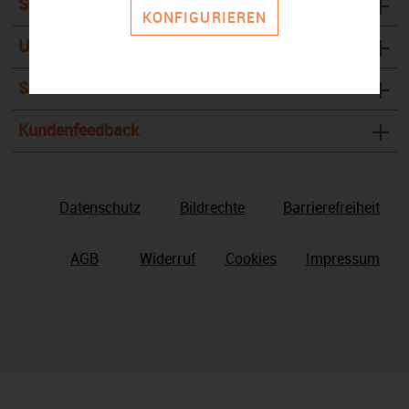
Sicher Bezahlen
KONFIGURIEREN
Unternehmen
Service & Kontakt
Kundenfeedback
Datenschutz
Bildrechte
Barrierefreiheit
AGB
Widerruf
Cookies
Impressum