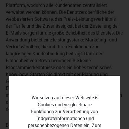
Plattform, wodurch alle Kundendaten zentralisiert
verwaltet werden können. Die Benutzeroberfläche der
webbasierten Software, das Preis-Leistungsverhältnis
der Tarife und die Zuverlässigkeit bei der Zustellung der
E-Mails sorgen für die große Beliebtheit des Dienstes. Die
Anwendung bietet eine leistungsstarke Marketing- und
Vertriebstoolbox, die mit Ihren Funktionen zur
langfristigen Kundenbindung beiträgt. Dank der
Einfachheit von Brevo benötigen Sie keine
Programmierkenntnisse oder ein hohes technisches
Know-how. Starten Sie direkt mit der Planung und
Gestaltung von Newslettern und Kampagnen. Für
Einsteiger ins E-Mail-Marketing dauert das Onboarding
mit der Unterstützung durch den Kundenservice und dem
Wir setzen auf dieser Webseite 6
offiziellen Hilfebereich auf der Webseite des Anbieters in
Cookies und vergleichbare
der Regel nicht länger als 10 Minuten.
Funktionen zur Verarbeitung von
Endgeräteinformationen und
Brevo liefert bei Fragen und Problemen kompetenten
personenbezogenen Daten ein. Zum