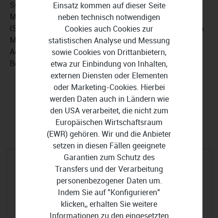
Support, der über verschiedene Kanäle wie Web, Social
Einsatz kommen auf dieser Seite
Media und E-Mail erreichbar ist. Die Plattform ist
neben technisch notwendigen
ISO27001-zertifiziert und DSGVO- sowie CCPA-konform.
Cookies auch Cookies zur
Mit den Enterprise-Funktionen erhalten Sie Sub-
statistischen Analyse und Messung
Accounts, eine umfassende Verwaltung von
sowie Cookies von Drittanbietern,
Berechtigungen und Freigaben sowie Prioritäts-SLAs.
etwa zur Einbindung von Inhalten,
externen Diensten oder Elementen
oder Marketing-Cookies. Hierbei
werden Daten auch in Ländern wie
den USA verarbeitet, die nicht zum
FILTER EINBLENDEN
Europäischen Wirtschaftsraum
(EWR) gehören. Wir und die Anbieter
setzen in diesen Fällen geeignete
Garantien zum Schutz des
Transfers und der Verarbeitung
personenbezogener Daten um.
Indem Sie auf "Konfigurieren"
klicken,, erhalten Sie weitere
Informationen zu den eingesetzten