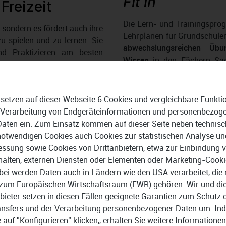
Fit in
Freizeit
Die Lern- und Trainingspr
, sondern es fördert auch ihre
Lehrplänen für Grundschule
zu spielen und zu lernen. Sie
abwechslungsreichen Üb
nd Praktizieren am besten
Wissen
in den Fächern Sa
der ein Leben lang andauert.
Mathe
) sowie Englisch (
Fit
ehr“ hat heute keine Geltung
Denken
). Es gibt außerdem
den Schulstart
. Die vielf
 setzen auf dieser Webseite 6 Cookies und vergleichbare Funkti
kindgerecht gestaltet u
 Verarbeitung von Endgeräteinformationen und personenbezog
heidende Rolle. Sie haben in
vorhandenes Wissen lässt si
Daten ein. Zum Einsatz kommen auf dieser Seite neben technisc
hnheiten deutlich verändert
notwendigen Cookies auch Cookies zur statistischen Analyse un
end einige ältere Menschen
ssung sowie Cookies von Drittanbietern, etwa zur Einbindung 
Verbessern Sie Ihre Recht
zu erlernen, ist es für die
halten, externen Diensten oder Elementen oder Marketing-Cooki
Lernen Sie Tiere und Pflan
bei werden Daten auch in Ländern wie den USA verarbeitet, die 
spannende Mathematikaufg
zum Europäischen Wirtschaftsraum (EWR) gehören. Wir und di
 Spiel
macht sich auch der
bieter setzen in diesen Fällen geeignete Garantien zum Schutz 
Einfach bess
nutze.
Lernprogramme helfen
ansfers und der Verarbeitung personenbezogener Daten um. In
Lernerfolg
ber die Grundschule bis hin
e auf "Konfigurieren" klicken,, erhalten Sie weitere Informationen