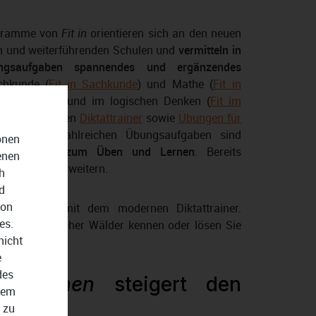
ogramme von
Fit in
orientieren sich an den neuen
n und weiterführenden Schulen und
vermitteln in
ungsaufgaben spannendes und ergänzendes
chkunde (
Fit in Sachkunde
) und Mathe (
Fit in
 in Englisch
) und im logischen Denken (
Fit im
 einen speziellen
Diktattrainer
sowie
Übungen für
ältigen und zahlreichen Übungsaufgaben sind
onen
nd motivieren zum Üben und Lernen
. Bereits
enen
ch mühelos erweitern.
h
d
von
schreibung mit dem modernen Diktattrainer.
es.
zen einheimischer Wälder kennen oder lösen Sie
nicht
aben.
e
des
er Lernen
steigert den
dem
 zu