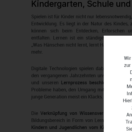
Kindergarten, Schule und 
Spielen ist für Kinder nicht nur lebensnotwendig
Entwicklung. Es liegt in der Natur des Kindes, 
können sich beim Entdecken, Erforschen u
entfalten. Lernen ist ein ständiger Prozess, 
„Was Hänschen nicht lernt, lernt Hans nimmerm
mehr.
Wir
zur
Digitale Technologien spielen dabei eine entsc
den vergangenen Jahrzehnten unsere Lerngewo
und unseren
Lernprozess beschleunigt
. Währ
Me
Probleme haben, den Umgang mit dem Computer 
In
junge Generation meist ein Klacks.
Hier
Die
Verknüpfung von Wissensvermittlung und
An
Bildungsbereich in Form von Lernsoftware zu
Tr
Kindern und Jugendlichen vom Kindergarten, ü
Si