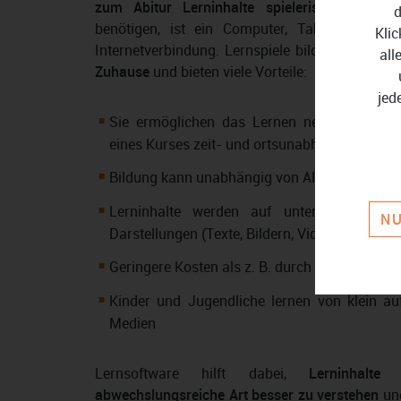
zum Abitur Lerninhalte spielerisch zu erfa
d
benötigen, ist ein Computer, Tablet oder S
Klic
Internetverbindung. Lernspiele bilden die
Schni
all
Zuhause
und bieten viele Vorteile:
jed
Sie ermöglichen das Lernen neuer Informat
eines Kurses zeit- und ortsunabhängig
Bildung kann unabhängig von Alter und Kennt
Lerninhalte werden auf unterhaltsame We
NU
Darstellungen (Texte, Bildern, Videos und Anim
Geringere Kosten als z. B. durch einen Nachhil
Kinder und Jugendliche lernen von klein a
Medien
Lernsoftware hilft dabei,
Lerninhalte
abwechslungsreiche Art besser zu verstehen
und