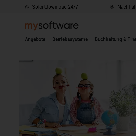
Sofortdownload 24/7
Nachhalt
springen
Zur Hauptnavigation springen
Angebote
Betriebssysteme
Buchhaltung & Fin