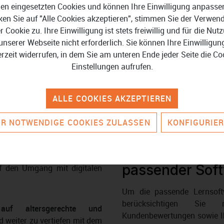
ssen
. Alles, was sie dafür
en eingesetzten Cookies und können Ihre Einwilligung anpasse
Die Lernserie
Einfach b
martphone und eine stabile
ken Sie auf "Alle Cookies akzeptieren", stimmen Sie der Verwe
Trainingsaufgaben und Test
ttstelle zwischen Schule und
er Cookie zu. Ihre Einwilligung ist stets freiwillig und für die Nut
Deutsch Grammatik 5. Klas
unserer Webseite nicht erforderlich. Sie können Ihre Einwilligun
7. Klasse
) für Gymnasien.
erzeit widerrufen, in dem Sie am unteren Ende jeder Seite die Co
werden transparent dargest
Einstellungen aufrufen.
ionen oder das Absolvieren
Abwechslungsreiche
intera
freischaltbarer Lösungsteil 
ALLE COOKIES AKZEPTIEREN
nisstand verbessert werden
kann begleitend und unab
werden.
ise mithilfe multimedialer
R NOTWENDIGE COOKIES ZULASSEN
KONFIGURIE
ationen) vermittelt
felehrer
Optimieren Sie
passender Sof
uf den Umgang mit digitalen
Um die passende Lernsoft
berücksichtigen Sie 
 auf altersgerechte und
Kundenbewertungen sowie Ih
 weiter zu vertiefen mit dem