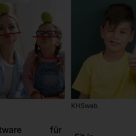
KHSweb
oftware für