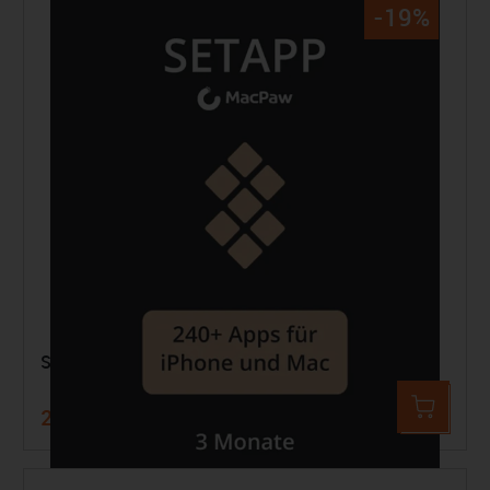
-19%
Setapp - 3 Monate
23,98 €
29,97 €