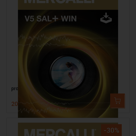
proDAD Mercalli V5 SAL+
208,99 €
299,00 €
-30%