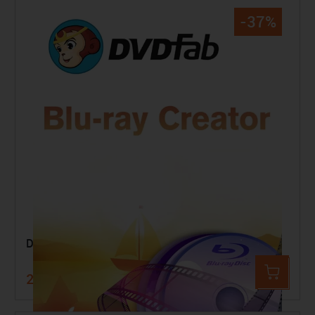
-37%
DVDFab Blu-ray Creator für Mac - 2 Jahre
29,99 €
47,99 €