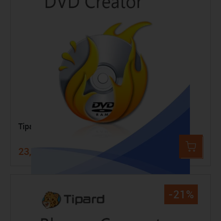
Tipard DVD Creator
23,99 €
29,99 €
-21%