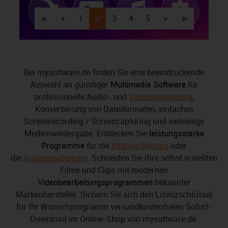
Seite
Seite
Seite
Seite
Seite
1
2
3
4
5
Bei mysoftware.de finden Sie eine beeindruckende
Auswahl an günstiger
Multimedia Software
für
professionelle Audio- und
Videobearbeitung
,
Konvertierung von Dateiformaten, einfaches
Screenrecording / Screencapturing und vielseitige
Medienwiedergabe. Entdecken Sie
leistungsstarke
Programme
für die
Bildbearbeitung
oder
die
Audiobearbeitung
. Schneiden Sie Ihre selbst erstellten
Filme und Clips mit modernen
Videobearbeitungsprogrammen
bekannter
Markenhersteller. Sichern Sie sich den Lizenzschlüssel
für Ihr Wunschprogramm versandkostenfreien Sofort-
Download im Online-Shop von mysoftware.de.