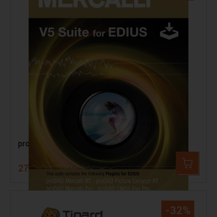
proDAD Mercalli V5 Suite für EDIUS
278,90 €
399,00 €
-32%