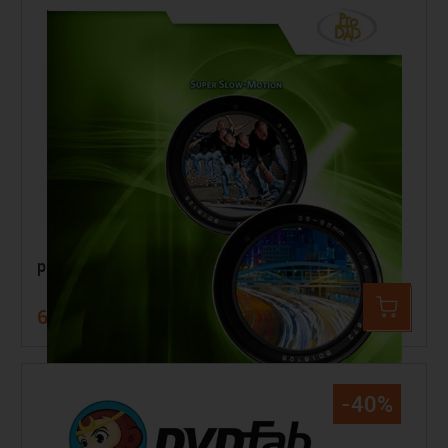
proDAD ReSpeedr V1
69,99 €
99,00 €
-40%