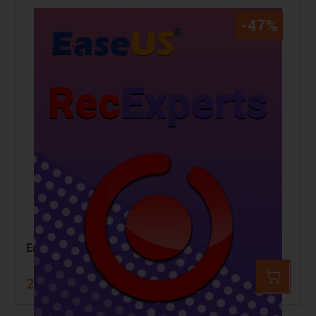
-47%
EaseUS RecExperts
29,99 €
57,06 €