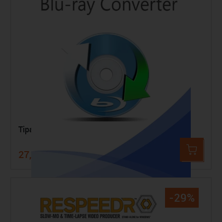
Tipard Blu-ray Converter
27,49 €
34,99 €
-29%