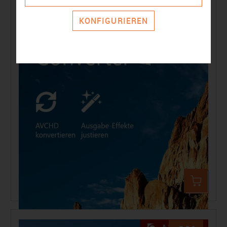
-32%
KONFIGURIEREN
Aiseesoft AVCHD Video Converter PC
39,99 €
59,44 €