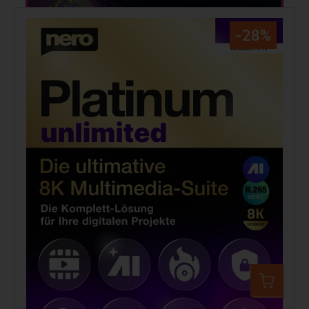
-28%
Nero Platinum Unlimited
78,99 €
109,99 €