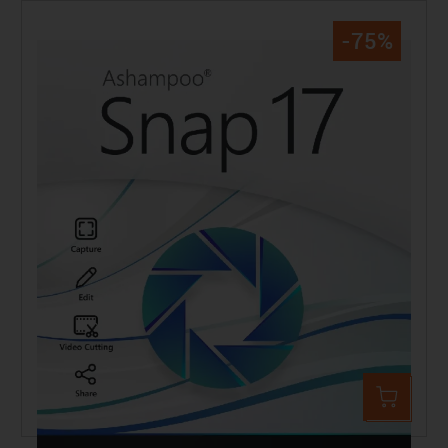
-75%
Ashampoo Snap 17
11,90 €
47,60 €