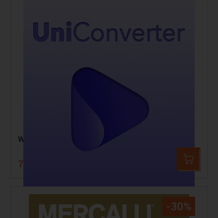
Wondershare UniConverter 17 Windows
79,99 €
95,19 €
-30%