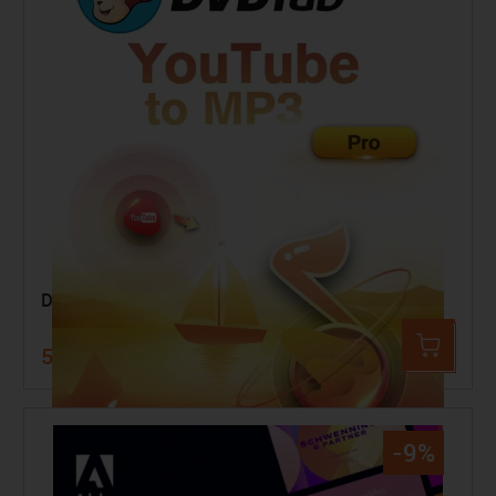
DVDFab YouTube to mp3 für Mac
59,99 €
99,99 €
-9%