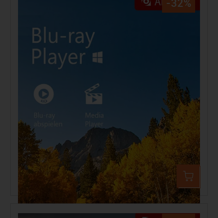
-32%
Aiseesoft Blu-ray Player für PC
49,99 €
74,32 €