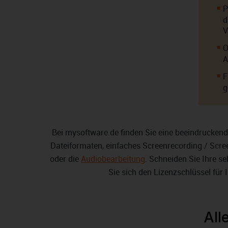
P
d
V
O
A
F
g
Bei mysoftware.de finden Sie eine beeindrucken
Dateiformaten, einfaches Screenrecording / Scre
oder die
Audiobearbeitung
. Schneiden Sie Ihre s
Sie sich den Lizenzschlüssel fü
All