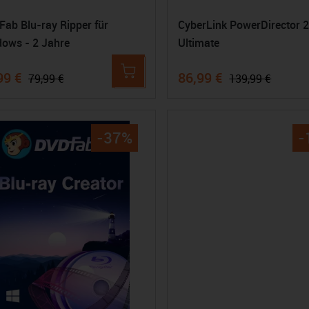
ab Blu-ray Ripper für
CyberLink PowerDirector 
ows - 2 Jahre
Ultimate
99 €
86,99 €
79,99 €
139,99 €
-37%
-