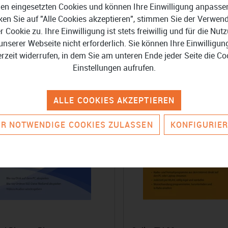
a und CyberLink
Standard
en eingesetzten Cookies und können Ihre Einwilligung anpasse
oDirector 2026 Ultra
ken Sie auf "Alle Cookies akzeptieren", stimmen Sie der Verwe
90 €
32,99 €
139,99 €
44,99 €
er Cookie zu. Ihre Einwilligung ist stets freiwillig und für die Nut
unserer Webseite nicht erforderlich. Sie können Ihre Einwilligun
erzeit widerrufen, in dem Sie am unteren Ende jeder Seite die Co
Einstellungen aufrufen.
-25%
-
ALLE COOKIES AKZEPTIEREN
R NOTWENDIGE COOKIES ZULASSEN
KONFIGURIE