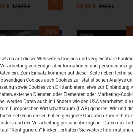
90 €
69,90 €
139,99 €
99,99 €
-28%
-
 setzen auf dieser Webseite 6 Cookies und vergleichbare Funkti
 Verarbeitung von Endgeräteinformationen und personenbezog
Daten ein. Zum Einsatz kommen auf dieser Seite neben technisc
notwendigen Cookies auch Cookies zur statistischen Analyse un
ssung sowie Cookies von Drittanbietern, etwa zur Einbindung 
halten, externen Diensten oder Elementen oder Marketing-Cooki
bei werden Daten auch in Ländern wie den USA verarbeitet, die 
zum Europäischen Wirtschaftsraum (EWR) gehören. Wir und di
bieter setzen in diesen Fällen geeignete Garantien zum Schutz 
ansfers und der Verarbeitung personenbezogener Daten um. In
rLink PowerDirector 2026
CyberLink PowerDVD 24
e auf "Konfigurieren" klicken,, erhalten Sie weitere Informationen