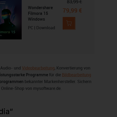
83,99 €
Wondershare
79,99 €
Filmora 15
Windows
PC | Download
e Audio- und
Videobearbeitung
, Konvertierung von
eistungsstarke Programme
für die
Bildbearbeitung
gsprogrammen
bekannter Markenhersteller. Sichern
m Online-Shop von mysoftware.de.
dia“