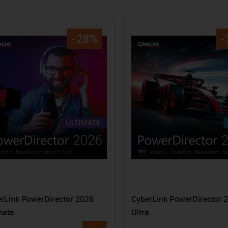
-28%
-
rLink PowerDirector 2026
CyberLink PowerDirector 
mate
Ultra