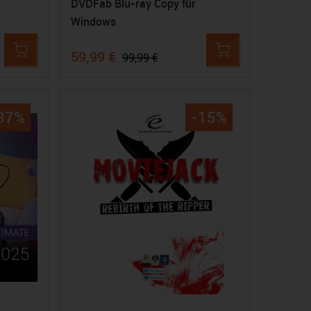
DVDFab Blu-ray Copy für
Windows
59,99 €
99,99 €
37%
-15%