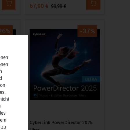
67,90 €
99,99 €
26%
-37%
onen
enen
h
d
von
es.
nicht
e
des
dem
CyberLink PowerDirector 2025
 zu