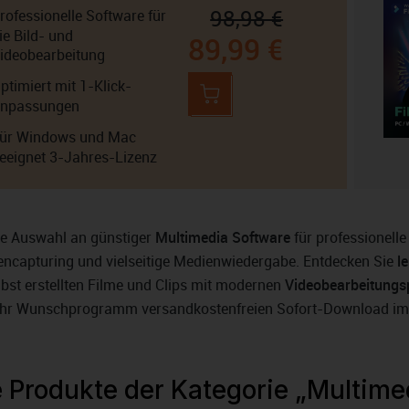
98,98 €
rofessionelle Software für
ie Bild- und
89,99 €
ideobearbeitung
ptimiert mit 1-Klick-
npassungen
ür Windows und Mac
eeignet 3-Jahres-Lizenz
de Auswahl an günstiger
Multimedia Software
für professionell
encapturing und vielseitige Medienwiedergabe. Entdecken Sie
l
elbst erstellten Filme und Clips mit modernen
Videobearbeitun
r Ihr Wunschprogramm versandkostenfreien Sofort-Download i
e Produkte der Kategorie „Multime