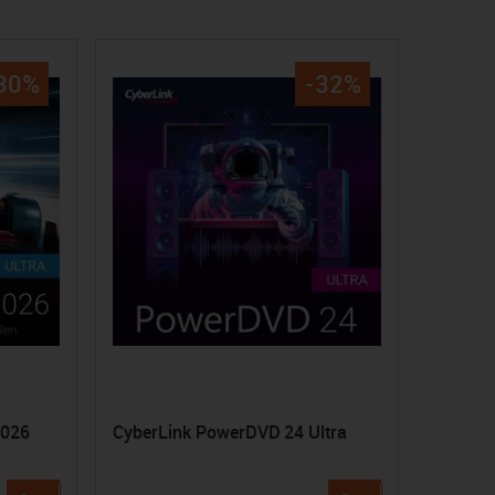
30%
-32%
2026
CyberLink PowerDVD 24 Ultra