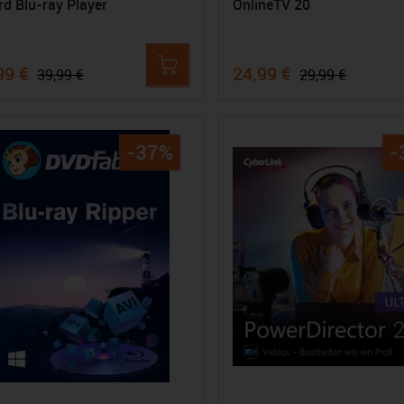
rd Blu-ray Player
OnlineTV 20
99 €
24,99 €
39,99 €
29,99 €
-37%
-