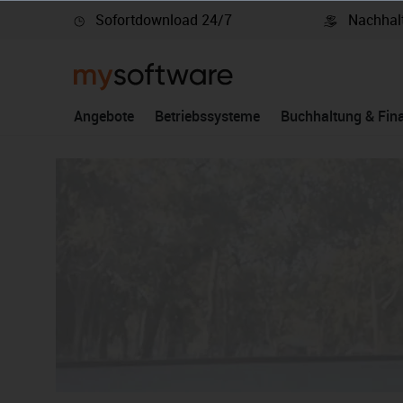
Sofortdownload 24/7
Nachhalt
springen
Zur Hauptnavigation springen
Angebote
Betriebssysteme
Buchhaltung & Fin