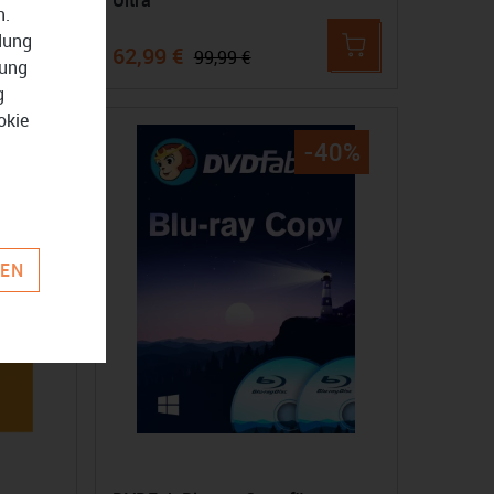
Ultra
n.
ndung
62,99 €
99,99 €
zung
g
okie
16%
-40%
REN