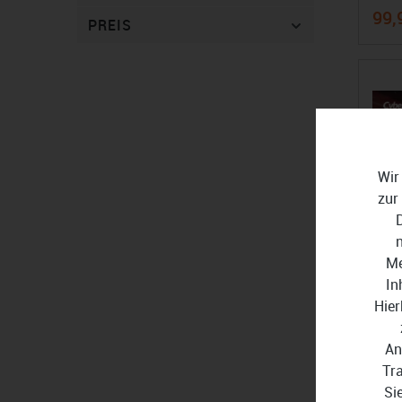
99,
PREIS
Wir
zur
Me
In
Hier
An
Tr
Cybe
Si