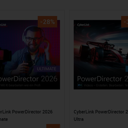
-28%
-
rLink PowerDirector 2026
CyberLink PowerDirector 
mate
Ultra