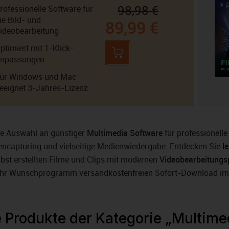
98,98 €
rofessionelle Software für
ie Bild- und
89,99 €
ideobearbeitung
ptimiert mit 1-Klick-
npassungen
ür Windows und Mac
eeignet 3-Jahres-Lizenz
de Auswahl an günstiger
Multimedia Software
für professionell
encapturing und vielseitige Medienwiedergabe. Entdecken Sie
l
elbst erstellten Filme und Clips mit modernen
Videobearbeitun
r Ihr Wunschprogramm versandkostenfreien Sofort-Download i
e Produkte der Kategorie „Multime