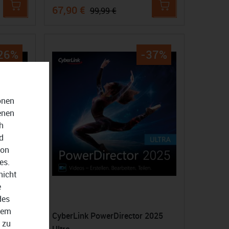
67,90 €
99,99 €
26%
-37%
onen
enen
h
d
von
es.
nicht
e
des
dem
CyberLink PowerDirector 2025
 zu