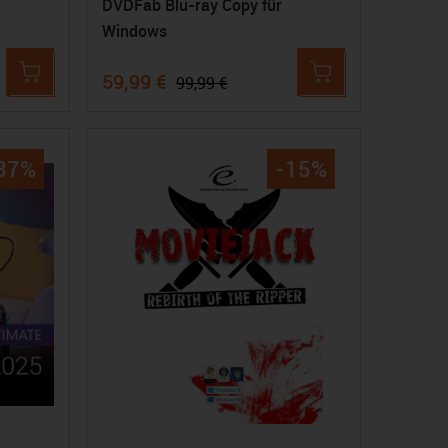
DVDFab Blu-ray Copy für
Windows
59,99 €
99,99 €
37%
-15%