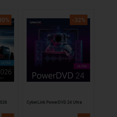
30%
-32%
2026
CyberLink PowerDVD 24 Ultra