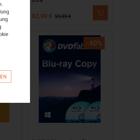
Ultra
n.
ndung
62,99 €
99,99 €
zung
g
okie
16%
-40%
REN