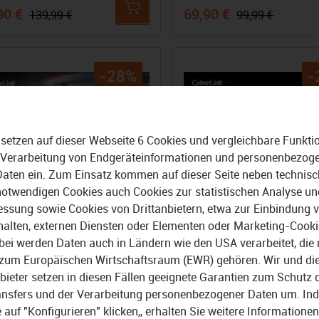
90 €
69,90 €
139,99 €
99,99 €
-28%
-
 setzen auf dieser Webseite 6 Cookies und vergleichbare Funkti
 Verarbeitung von Endgeräteinformationen und personenbezog
Daten ein. Zum Einsatz kommen auf dieser Seite neben technisc
notwendigen Cookies auch Cookies zur statistischen Analyse un
ssung sowie Cookies von Drittanbietern, etwa zur Einbindung 
halten, externen Diensten oder Elementen oder Marketing-Cooki
bei werden Daten auch in Ländern wie den USA verarbeitet, die 
zum Europäischen Wirtschaftsraum (EWR) gehören. Wir und di
bieter setzen in diesen Fällen geeignete Garantien zum Schutz 
ansfers und der Verarbeitung personenbezogener Daten um. In
rLink PowerDirector 2026
CyberLink PowerDVD 24
e auf "Konfigurieren" klicken,, erhalten Sie weitere Informationen