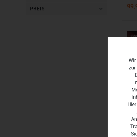
99,
PREIS
Wir
zur
Me
In
Hier
An
Tr
Cybe
Si