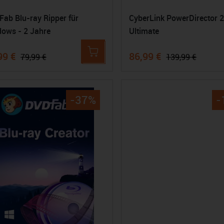
ab Blu-ray Ripper für
CyberLink PowerDirector 
ows - 2 Jahre
Ultimate
99 €
86,99 €
79,99 €
139,99 €
-37%
-