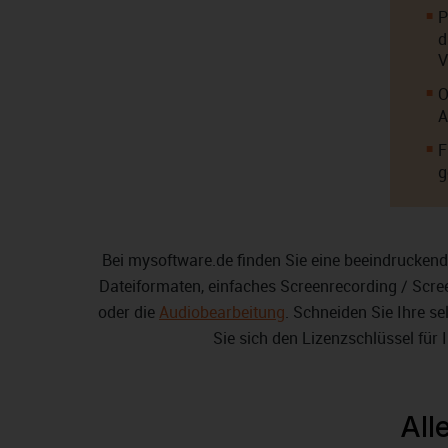
P
d
V
O
A
F
g
Bei mysoftware.de finden Sie eine beeindrucken
Dateiformaten, einfaches Screenrecording / Scre
oder die
Audiobearbeitung
. Schneiden Sie Ihre s
Sie sich den Lizenzschlüssel fü
All