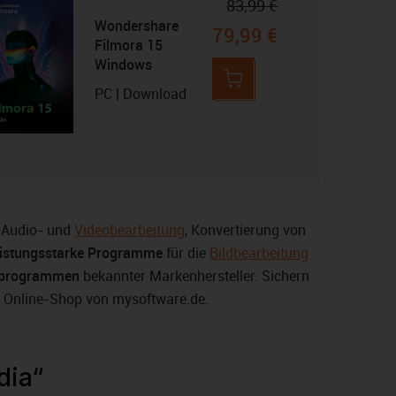
83,99 €
Wondershare
79,99 €
Filmora 15
Windows
PC | Download
e Audio- und
Videobearbeitung
, Konvertierung von
eistungsstarke Programme
für die
Bildbearbeitung
gsprogrammen
bekannter Markenhersteller. Sichern
m Online-Shop von mysoftware.de.
dia“