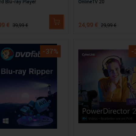
rd Blu-ray Player
OnlineTV 20
99 €
24,99 €
39,99 €
29,99 €
-37%
-