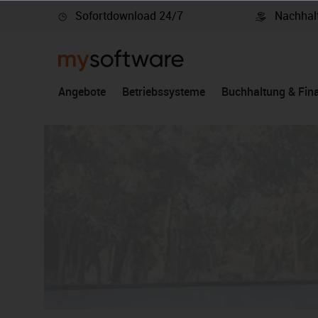
Sofortdownload 24/7
Nachhalt
springen
Zur Hauptnavigation springen
Angebote
Betriebssysteme
Buchhaltung & Fin