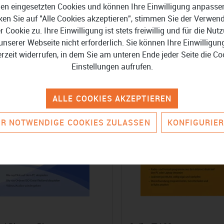
a und CyberLink
Standard
en eingesetzten Cookies und können Ihre Einwilligung anpasse
oDirector 2026 Ultra
ken Sie auf "Alle Cookies akzeptieren", stimmen Sie der Verwe
90 €
32,99 €
139,99 €
44,99 €
er Cookie zu. Ihre Einwilligung ist stets freiwillig und für die Nut
unserer Webseite nicht erforderlich. Sie können Ihre Einwilligun
erzeit widerrufen, in dem Sie am unteren Ende jeder Seite die Co
Einstellungen aufrufen.
-25%
-
ALLE COOKIES AKZEPTIEREN
R NOTWENDIGE COOKIES ZULASSEN
KONFIGURIE