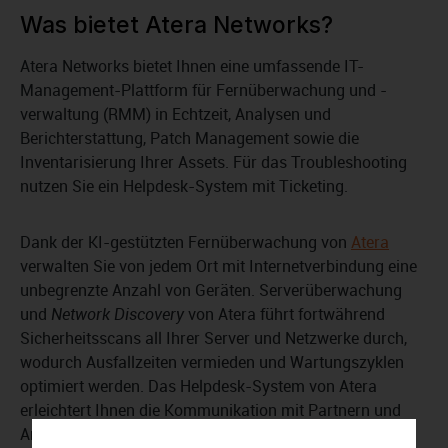
Was bietet Atera Networks?
Atera Networks bietet Ihnen eine umfassende IT-
Management-Plattform für Fernüberwachung und -
verwaltung (RMM) in Echtzeit, Analysen und
Berichterstattung, Patch Management sowie die
Inventarisierung Ihrer Assets. Für das Troubleshooting
nutzen Sie ein Helpdesk-System mit Ticketing.
Dank der KI-gestützten Fernüberwachung von
Atera
verwalten Sie von jedem Ort mit Internetverbindung eine
unbegrenzte Anzahl von Geräten. Serverüberwachung
und
Network Discovery
von Atera führt fortwährend
Sicherheitsscans all Ihrer Server und Netzwerke durch,
wodurch Ausfallzeiten vermieden und Wartungszyklen
optimiert werden. Das Helpdesk-System von Atera
erleichtert Ihnen die Kommunikation mit Partnern und
Angestellten sowie die Problemverfolgung.