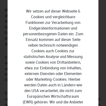
Mit dem Patch Management von Atera vereinfachen Sie
Wir setzen auf dieser Webseite 6
die Durchführung von Softwareaktualisierungen Ihrer
Cookies und vergleichbare
Anwendungen und Betriebssysteme auf Ihren
Funktionen zur Verarbeitung von
Endgeräten. Das
Realtime Monitoring
zeigt Ihnen in
Endgeräteinformationen und
Echtzeit und proaktiv potenzielle Problemquellen. Die IT-
personenbezogenen Daten ein. Zum
Automatisierung spart Ihnen Zeit bei wiederkehrenden
Einsatz kommen auf dieser Seite
Aufgaben.
neben technisch notwendigen
Cookies auch Cookies zur
statistischen Analyse und Messung
Die Berichte und Analysen von Atera gewähren Ihnen
sowie Cookies von Drittanbietern,
detaillierte Einblicke und bereiten Leistungskennzahlen
etwa zur Einbindung von Inhalten,
aussagekräftig auf. Damit erhalten Sie wichtige
externen Diensten oder Elementen
Informationen für Ihre Planung und die Verwaltung Ihrer
oder Marketing-Cookies. Hierbei
IT-Prozesse.
werden Daten auch in Ländern wie
den USA verarbeitet, die nicht zum
Das Scannen von Assets und Inventar ermöglicht eine
Europäischen Wirtschaftsraum
umfassende Bestandserfassung von Hardware, Software
(EWR) gehören. Wir und die Anbieter
und Betriebssystemen einschließlich deren Konfiguration.